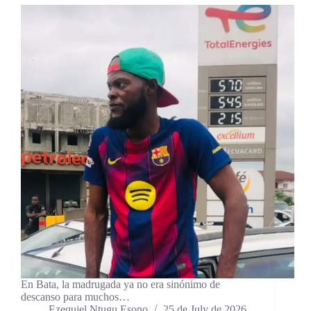
En Bata, la madrugada ya no era sinónimo de
descanso para muchos…
Ezequiel Ntugu Esono
25 de July de 2026