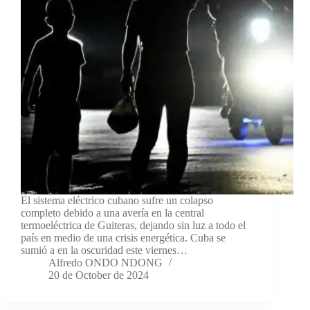
El sistema eléctrico cubano sufre un colapso
completo debido a una avería en la central
termoeléctrica de Guiteras, dejando sin luz a todo el
país en medio de una crisis energética. Cuba se
sumió a en la oscuridad este viernes…
Alfredo ONDO NDONG
20 de October de 2024