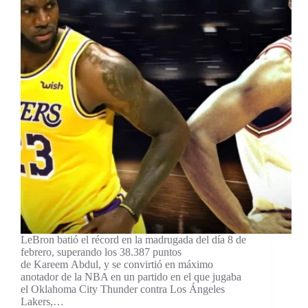
LeBron batió el récord en la madrugada del día 8 de
febrero, superando los 38.387 puntos
de Kareem Abdul, y se convirtió en máximo
anotador de la NBA en un partido en el que jugaba
el Oklahoma City Thunder contra Los Ángeles
Lakers,…