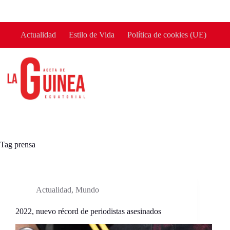
Skip
to
content
Actualidad
Estilo de Vida
Política de cookies (UE)
Tag
prensa
Actualidad
,
Mundo
2022, nuevo récord de periodistas asesinados