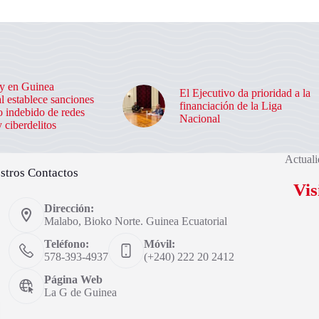
y en Guinea
El Ejecutivo da prioridad a la
l establece sanciones
financiación de la Liga
o indebido de redes
Nacional
y ciberdelitos
Actuali
stros Contactos
Vis
Dirección:
Malabo, Bioko Norte. Guinea Ecuatorial
Teléfono:
Móvil:
578-393-4937
(+240) 222 20 2412
Página Web
La G de Guinea