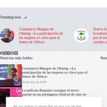
Trending now
Constancia Mangue de
Nueva le
Obiang: «La participación de
Ecuatoria
las mujeres es clave para el
por el us
futuro de África»
sociales 
Noticias más leídas
Nue
Constancia Mangue de Obiang: «La
participación de las mujeres es clave para el
futuro de África»
30 de July de 2026
La película Requital consigue el tercer
puesto en un prestigioso festival de cine en
Francia
30 de July de 2026
We use cookies to ensure that we give you the best