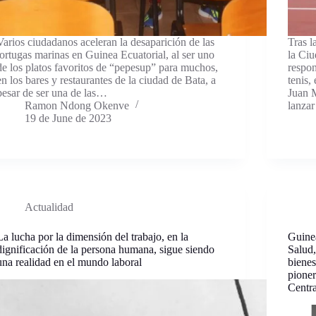
Varios ciudadanos aceleran la desaparición de las
Tras l
tortugas marinas en Guinea Ecuatorial, al ser uno
la Ciu
de los platos favoritos de “pepesup” para muchos,
respon
en los bares y restaurantes de la ciudad de Bata, a
tenis,
pesar de ser una de las…
Juan M
Ramon Ndong Okenve
lanzar
19 de June de 2023
Actualidad
La lucha por la dimensión del trabajo, en la
Guinea
dignificación de la persona humana, sigue siendo
Salud,
una realidad en el mundo laboral
bienes
pioner
Centra