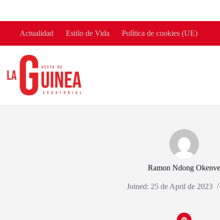
Skip
to
content
Actualidad
Estilo de Vida
Política de cookies (UE)
Ramon Ndong Okenv
Joined: 25 de April de 2023