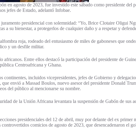
bón en agosto de 2023, fue investido este sábado como presidente del p
os jefes de Estado, adelantó Infobae.
juramento presidencial con solemnidad: “Yo, Brice Clotaire Oligui Ngu
s a su bienestar, a protegerlos de cualquier daño y a respetar y defend
 alfombra roja, rodeado del entusiasmo de miles de gaboneses que ondea
co y un desfile militar.
ado africanos. Entre ellos destacó la participación del presidente de 
pública Centroafricana y Ghana.
ros continentes, incluidos vicepresidentes, jefes de Gobierno y delega
, que envió a Massad Boulos, nuevo asesor del presidente Donald Trump 
eos del público al mencionarse su nombre.
ridad de la Unión Africana levantara la suspensión de Gabón de sus acti
ecciones presidenciales del 12 de abril, muy por delante del ex primer
os controvertidos comicios de agosto de 2023, que desencadenaron el go