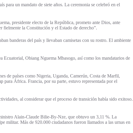
aís para un mandato de siete años. La ceremonia se celebró en el
ema, presidente electo de la República, prometo ante Dios, ante
er fielmente la Constitución y el Estado de derecho”.
ban banderas del país y llevaban camisetas con su rostro. El ambiente
Guinea Ecuatorial, Obiang Nguema Mbasogo, así como los mandatarios de
ciones de países como Nigeria, Uganda, Camerún, Costa de Marfil,
para África. Francia, por su parte, estuvo representada por el
vidades, al considerar que el proceso de transición había sido exitoso.
 ministro Alain-Claude Bilie-By-Nze, que obtuvo un 3,11 %. La
lpe militar. Más de 920.000 ciudadanos fueron llamados a las urnas en