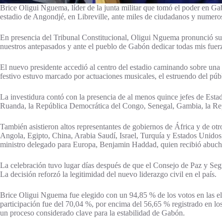
Brice Oligui Nguema, líder de la junta militar que tomó el poder en Ga
estadio de Angondjé, en Libreville, ante miles de ciudadanos y numeros
En presencia del Tribunal Constitucional, Oligui Nguema pronunció su 
nuestros antepasados y ante el pueblo de Gabón dedicar todas mis fuerza
El nuevo presidente accedió al centro del estadio caminando sobre una
festivo estuvo marcado por actuaciones musicales, el estruendo del públi
La investidura contó con la presencia de al menos quince jefes de Est
Ruanda, la República Democrática del Congo, Senegal, Gambia, la Re
También asistieron altos representantes de gobiernos de África y de ot
Angola, Egipto, China, Arabia Saudí, Israel, Turquía y Estados Unidos
ministro delegado para Europa, Benjamin Haddad, quien recibió abuch
La celebración tuvo lugar días después de que el Consejo de Paz y Segu
La decisión reforzó la legitimidad del nuevo liderazgo civil en el país.
Brice Oligui Nguema fue elegido con un 94,85 % de los votos en las el
participación fue del 70,04 %, por encima del 56,65 % registrado en l
un proceso considerado clave para la estabilidad de Gabón.