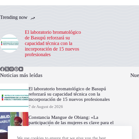
Trending now
El laboratorio bromatológico
de Basupú reforzará su
capacidad técnica con la
incorporación de 15 nuevos
profesionales
Noticias más leídas
Nue
El laboratorio bromatológico de Basupú
reforzará su capacidad técnica con la
incorporación de 15 nuevos profesionales
7 de August de 2026
Constancia Mangue de Obiang: «La
participación de las mujeres es clave para el
futuro de África»
30 de July de 2026
We use cookies to ensure that we give you the best