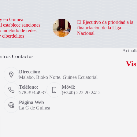
y en Guinea
El Ejecutivo da prioridad a la
l establece sanciones
financiación de la Liga
o indebido de redes
Nacional
y ciberdelitos
Actuali
stros Contactos
Vis
Dirección:
Malabo, Bioko Norte. Guinea Ecuatorial
Teléfono:
Móvil:
578-393-4937
(+240) 222 20 2412
Página Web
La G de Guinea