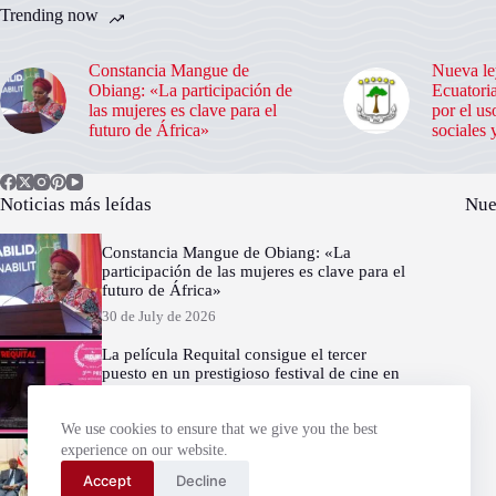
Trending now
Constancia Mangue de
Nueva le
Obiang: «La participación de
Ecuatoria
las mujeres es clave para el
por el us
futuro de África»
sociales 
Noticias más leídas
Nue
Constancia Mangue de Obiang: «La
participación de las mujeres es clave para el
futuro de África»
30 de July de 2026
La película Requital consigue el tercer
puesto en un prestigioso festival de cine en
Francia
30 de July de 2026
We use cookies to ensure that we give you the best
experience on our website.
Simeón Oyono Esono Angue representa a
Guinea Ecuatorial en la 49.ª Sesión del
Accept
Decline
Consejo Ejecutivo de la Unión Africana