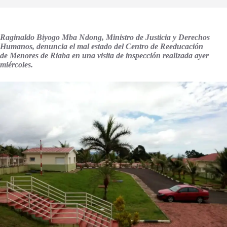
Raginaldo
Biyogo
Mba
Ndong
,
M
inistro
de Justicia y Derechos
Humanos, denuncia el mal estado del
C
entro de
R
eeducación
de
M
enores de
Riaba
en una visita de inspección realizada ayer
miércoles.