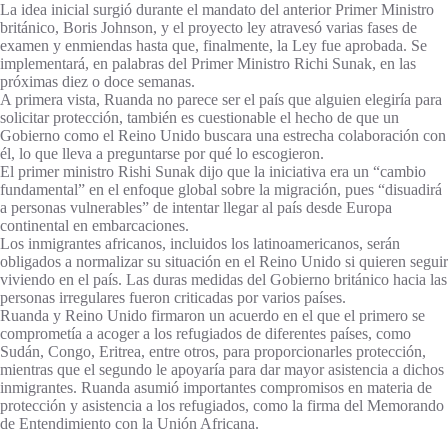
La idea inicial surgió durante el mandato del anterior Primer Ministro
británico, Boris Johnson, y el proyecto ley atravesó varias fases de
examen y enmiendas hasta que, finalmente, la Ley fue aprobada. Se
implementará, en palabras del Primer Ministro Richi Sunak, en las
próximas diez o doce semanas.
A primera vista, Ruanda no parece ser el país que alguien elegiría para
solicitar protección, también es cuestionable el hecho de que un
Gobierno como el Reino Unido buscara una estrecha colaboración con
él, lo que lleva a preguntarse por qué lo escogieron.
El primer ministro Rishi Sunak dijo que la iniciativa era un “cambio
fundamental” en el enfoque global sobre la migración, pues “disuadirá
a personas vulnerables” de intentar llegar al país desde Europa
continental en embarcaciones.
Los inmigrantes africanos, incluidos los latinoamericanos, serán
obligados a normalizar su situación en el Reino Unido si quieren seguir
viviendo en el país. Las duras medidas del Gobierno británico hacia las
personas irregulares fueron criticadas por varios países.
Ruanda y Reino Unido firmaron un acuerdo en el que el primero se
comprometía a acoger a los refugiados de diferentes países, como
Sudán, Congo, Eritrea, entre otros, para proporcionarles protección,
mientras que el segundo le apoyaría para dar mayor asistencia a dichos
inmigrantes. Ruanda asumió importantes compromisos en materia de
protección y asistencia a los refugiados, como la firma del Memorando
de Entendimiento con la Unión Africana.