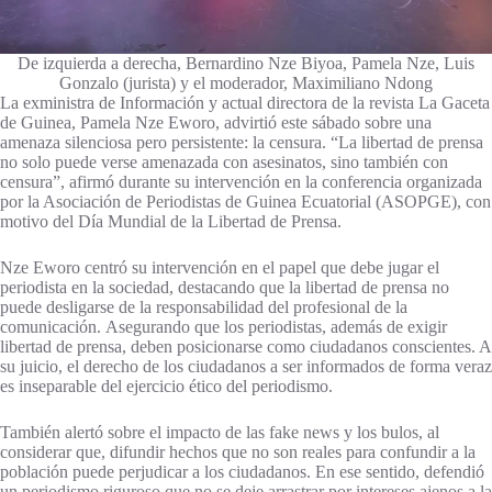
De izquierda a derecha, Bernardino Nze Biyoa, Pamela Nze, Luis
Gonzalo (jurista) y el moderador, Maximiliano Ndong
La exministra de Información y actual directora de la revista La Gaceta
de Guinea, Pamela Nze Eworo, advirtió este sábado sobre una
amenaza silenciosa pero persistente: la censura. “La libertad de prensa
no solo puede verse amenazada con asesinatos, sino también con
censura”, afirmó durante su intervención en la conferencia organizada
por la Asociación de Periodistas de Guinea Ecuatorial (ASOPGE), con
motivo del Día Mundial de la Libertad de Prensa.
Nze Eworo centró su intervención en el papel que debe jugar el
periodista en la sociedad, destacando que la libertad de prensa no
puede desligarse de la responsabilidad del profesional de la
comunicación. Asegurando que los periodistas, además de exigir
libertad de prensa, deben posicionarse como ciudadanos conscientes. A
su juicio, el derecho de los ciudadanos a ser informados de forma veraz
es inseparable del ejercicio ético del periodismo.
También alertó sobre el impacto de las fake news y los bulos, al
considerar que,
difundir hechos que no son reales para confundir a la
población puede perjudicar a los ciudadanos. En ese sentido, defendió
un periodismo riguroso que no se deje arrastrar por intereses ajenos a la