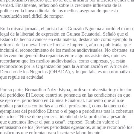
verdad. Finalmente, reflexionó sobre la creciente influencia de la
política en la línea editorial de los medios, asegurando que esta
vinculación será difícil de romper.
En la misma jornada, el jurista Luis Gonzalo Nguema abordó el marco
legal de la libertad de expresión en Guinea Ecuatorial. Señaló que el
Estado ha hecho avances en esta materia, destacando como ejemplo la
reforma de la nueva Ley de Prensa e Imprenta, aún no publicada, que
incluirá el reconocimiento de los medios audiovisuales. No obstante, su
intervención generó discrepancias entre algunos asistentes, quienes
recordaron que los medios audiovisuales, como empresas, ya están
reconocidos por la Organización para la Armonización en África del
Derecho de los Negocios (OHADA), y lo que falta es una normativa
que regule su actividad.
Por su parte, Bernardino Ndze Biyoa, profesor universitario y director
del periódico El Lector, centró su ponencia en las condiciones en que
se ejerce el periodismo en Guinea Ecuatorial. Lamentó que aún se
repitan prácticas contrarias a la ética profesional, como la quema de
ejemplares del periódico Ebano o el pago a periodistas tras la cobertura
de actos. “No se debe perder la identidad de la profesión a pesar de
que queramos llevar el pan a casa”, expresó. También valoró el
entusiasmo de los jóvenes periodistas egresados, aunque reconoció los
obstáculos que enfrentan para insertarse laboralmente.