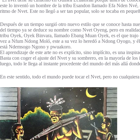
este lo inventó un hombre de la tribu Esandon llamado Efa Nden Nvé, 
ritmo de Nvet. Este no llegó a ser tan popular, solo se tocaba en peque
Después de un tiempo surgió otro nuevo estilo que se conoce hasta nue
del tiempo ya se deduce su nombre como Nvet Oyeng, pero en realidad 
tribu Oyek, Oyek Binvara, llamado Ebang Muan Oyek, es el que trajo e
vez a Nfum Ndong Moló, este a su vez lo heredó a Ndong Oyogo, y él 
está Ndemsogo Ngono y pwuakoro.
El aprendizaje de este arte no es explícito, sino implícito, es una insp
Basta con coger el ajuste del Nvet y su sombrero, en la mayoría de los
luego, todo le llega al instante procedente del mundo del más allá donde
En este sentido, todo el mundo puede tocar el Nvet, pero no cualquiera 