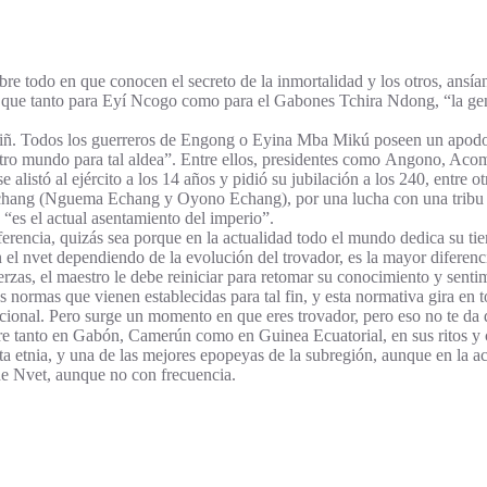
bre todo en que conocen el secreto de la inmortalidad y los otros, ansían
 que tanto para Eyí Ncogo como para el Gabones Tchira Ndong, “la ge
uiñ. Todos los guerreros de Engong o Eyina Mba Mikú poseen un apodo qu
el otro mundo para tal aldea”. Entre ellos, presidentes como Angono, Ac
ó al ejército a los 14 años y pidió su jubilación a los 240, entre ot
chang (Nguema Echang y Oyono Echang), por una lucha con una tribu mu
es el actual asentamiento del imperio”.
diferencia, quizás sea porque en la actualidad todo el mundo dedica su t
n el nvet dependiendo de la evolución del trovador, es la mayor diferen
erzas, el maestro le debe reiniciar para retomar su conocimiento y senti
as normas que vienen establecidas para tal fin, y esta normativa gira en
icional. Pero surge un momento en que eres trovador, pero eso no te da 
mpre tanto en Gabón, Camerún como en Guinea Ecuatorial, en sus ritos y
ta etnia, y una de las mejores epopeyas de la subregión, aunque en la a
e Nvet, aunque no con frecuencia.