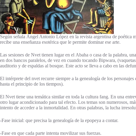
Según señala Ángel Antonio López en la revista argentina de poética me
recibe una enseñanza esotérica que le permite dominar ese arte.
Las sesiones de Nvet tienen lugar en el Abaha o casa de la palabra, una 
en dos bancos paralelos, de vez en cuando tocando Bipwara, (vaquetas de
auditorio y de espaldas al bosque. Este acto se lleva a cabo en las de
El intérprete del nvet recurre siempre a la genealogía de los personajes
hasta el principio de los tiempos).
El Nvet tiene una temática similar en toda la cultura fang. En una entr
otro lugar acondicionado para tal efecto. Los temas son numerosos, más 
intento de acceder a la inmortalidad. En otras palabras, la lucha irresol
-Fase inicial: que precisa la genealogía de la epopeya a contar.
-Fase en que cada parte intenta movilizar sus fuerzas.