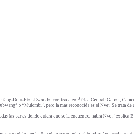
antú: fang-Bulu-Eton-Ewondo, enraizada en África Central: Gabón, Came
bwang” o “Mulombi”, pero la más reconocida es el Nvet. Se trata de una
 en todas las partes donde quiera que se la encuentre, habrá Nvet” expl
er este modelo que ha llegado a ser popular, el hombre fang usaba un t