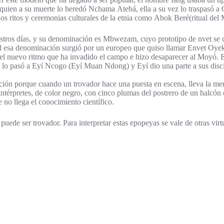
quien a su muerte lo heredó Nchama Atebá, ella a su vez lo traspasó a
ños ritos y ceremonias culturales de la etnia como Abok Beré(ritual del 
stros días, y su denominación es Mbwezam, cuyo prototipo de nvet se c
esa denominación surgió por un europeo que quiso llamar Envet Oyek, 
l nuevo ritmo que ha invadido el campo e hizo desaparecer al Moyó. Es
lo pasó a Eyí Ncogo (Eyí Muan Ndong) y Eyí dio una parte a sus discí
iración porque cuando un trovador hace una puesta en escena, lleva la me
 intérpretes, de color negro, con cinco plumas del postrero de un halcó
 no llega el conocimiento científico.
puede ser trovador. Para interpretar estas epopeyas se vale de otras vir