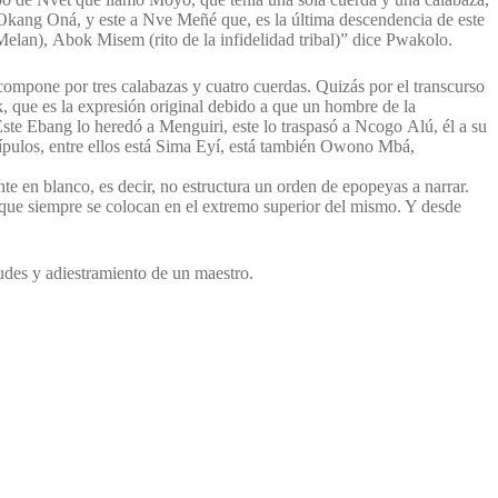
 Okang Oná, y este a Nve Meñé que, es la última descendencia de este
Melan), Abok Misem (rito de la infidelidad tribal)” dice Pwakolo.
ompone por tres calabazas y cuatro cuerdas. Quizás por el transcurso
que es la expresión original debido a que un hombre de la
te Ebang lo heredó a Menguiri, este lo traspasó a Ncogo Alú, él a su
pulos, entre ellos está Sima Eyí, está también Owono Mbá,
nte en blanco, es decir, no estructura un orden de epopeyas a narrar.
n que siempre se colocan en el extremo superior del mismo. Y desde
tudes y adiestramiento de un maestro.