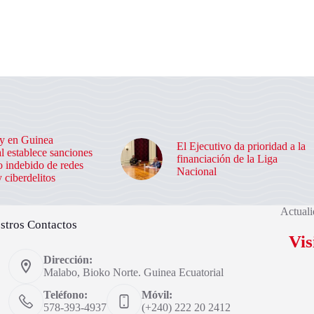
y en Guinea
El Ejecutivo da prioridad a la
l establece sanciones
financiación de la Liga
o indebido de redes
Nacional
y ciberdelitos
Actuali
stros Contactos
Vis
Dirección:
Malabo, Bioko Norte. Guinea Ecuatorial
Teléfono:
Móvil:
578-393-4937
(+240) 222 20 2412