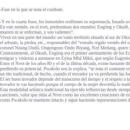
-Fase en la que se nota el combate.
-Y en la cuarta frase, los inmortales reafirman su supremacía, basada so
En este sentido, en el nvet, predominan dos mundos: Engóng y Okuiñ,
mueren ni se enferman, y son valientes”.
Viven en una parte del mundo: un vasto territorio situado al sur de Ok
el arbusto, la piedra, etc., responsables del “extraño regalo venido d
coronel Nnang Ondó, Ongongono Ondo Biyang, Nzé Medang, quien se alist
Contrariamente, al Okuiñ, Engóng era el primer asentamiento de los E
emigrar y vinieron a asentarse en Eyina Mbá Mikú, que según Eugenio “
Entre el Nvet de los años 80 y el de la última década, existe bastante 
perdiendo su potencial. Pwakolo nos lo explica, “se nota el contraste e
un rito tradicional, de hecho, cuando el trovador ya va perdiendo las fu
El ser buen trovador depende del transcurso del tiempo y el respeto a l
trovador te vas haciendo porque el cuerpo de la mujer desvirtúa lo trad
Esta modalidad artística tradicional ha ejercido influencias desde sie
canciones, valor que sitúa al Nvet como las excelentes creaciones de es
como Pwakolo se mantiene intacto y sigue haciendo representaciones d