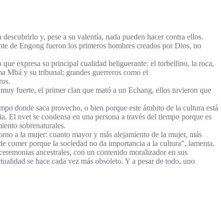
 descubrirlo y, pese a su valentía, nada pueden hacer contra ellos.
nte de Engong fueron los primeros hombres creados por Dios, no
e expresa su principal cualidad beliguerante: el torbellino, la roca,
oma Mbá y su tribunal; grandes guerreros como el
ros.
y fuerte, el primer clan que mató a un Echang, ellos tuvieron que
iempo donde saca provecho, o bien porque este ámbito de la cultura está
cia. El nvet se condensa en una persona a través del tiempo porque es
miento sobrenaturales.
 torno a la mujer: cuanto mayor y más alejamiento de la mujer, más
de comer porque la sociedad no da importancia a la cultura”, lamenta.
 ceremonias ancestrales, con un contenido moralizador en sus
ctualidad se hace cada vez más obsoleto. Y a pesar de todo, uno