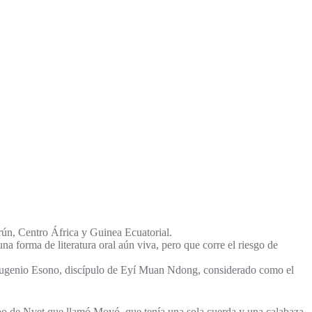
rún, Centro África y Guinea Ecuatorial.
 forma de literatura oral aún viva, pero que corre el riesgo de
ica Eugenio Esono, discípulo de Eyí Muan Ndong, considerado como el
ipo de Nvet que llamó Moyó, que tenía una sola cuerda y una calabaza,