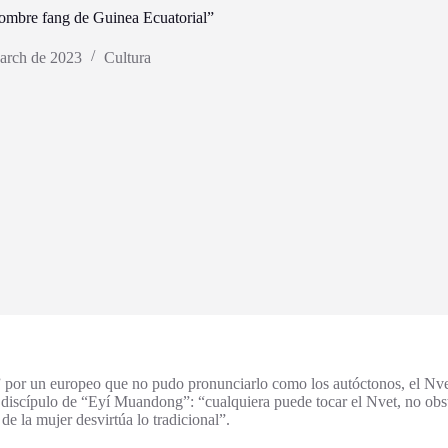
ombre fang de Guinea Ecuatorial”
arch de 2023
Cultura
peo que no pudo pronunciarlo como los autóctonos, el Nvet es un r
discípulo de “Eyí Muandong”: “cualquiera puede tocar el Nvet, no obs
e la mujer desvirtúa lo tradicional”.