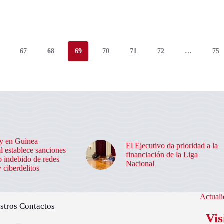
67
68
69
70
71
72
…
75
y en Guinea
El Ejecutivo da prioridad a la
l establece sanciones
financiación de la Liga
o indebido de redes
Nacional
y ciberdelitos
Actuali
stros Contactos
Vis