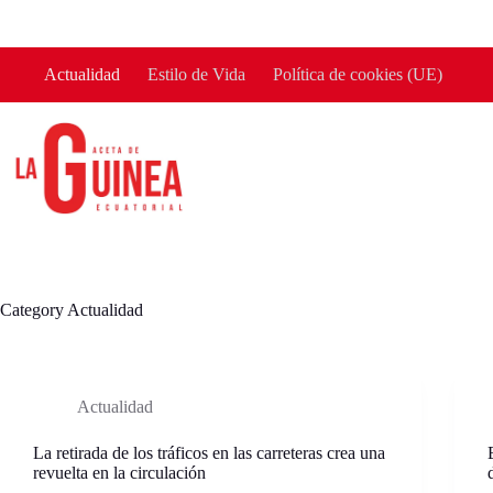
Skip
to
content
Actualidad
Estilo de Vida
Política de cookies (UE)
Category
Actualidad
Actualidad
La retirada de los tráficos en las carreteras crea una
revuelta en la circulación