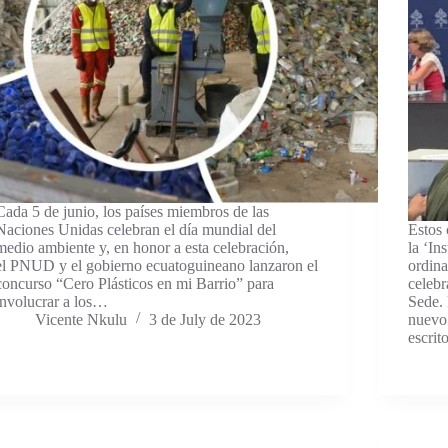
Cada 5 de junio, los países miembros de las
Naciones Unidas celebran el día mundial del
Estos 
medio ambiente y, en honor a esta celebración,
la ‘In
el PNUD y el gobierno ecuatoguineano lanzaron el
ordina
concurso “Cero Plásticos en mi Barrio” para
celebr
involucrar a los…
Sede. 
Vicente Nkulu
3 de July de 2023
nuevo
escri