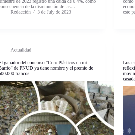
trimestre de 2023 registró una caída de 0,4%, como
como l
consecuencia de la disminución de las…
econo
Redacción
3 de July de 2023
este 
Actualidad
El ganador del concurso “Cero Plásticos en mi
Los cr
Barrio” de PNUD ya tiene nombre y el premio de
reflex
500.000 francos
movim
casado