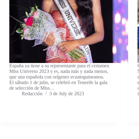
España ya tiene a su representante para el certamen
Miss Universo 2023 y es, nada más y nada menos,
que una española con orígenes ecuatoguineanos.
El sábado 1 de julio, se celebró en Tenerife la gala
de selección de Miss…
Redacción
3 de July de 2023